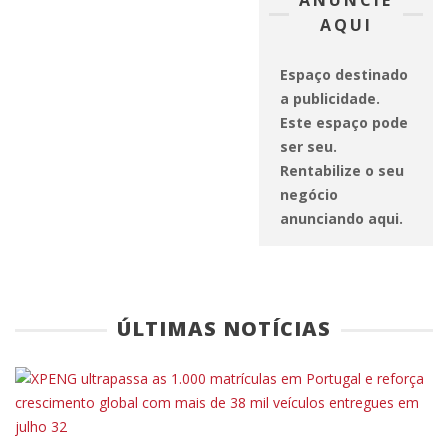
AQUI
Espaço destinado
a publicidade.
COMUNICADOS DE IMPRENSA
NOTICIAS
Este espaço pode
NOVO ZEEKR 9X: O SUV ELETRIFICADO DE LUXO
ser seu.
QUE DESAFIA AS CONVENÇÕES
Rentabilize o seu
negócio
anunciando aqui.
COMUNICADOS DE IMPRENSA
NOTICIAS
HONDA EHEV MAIS DE 25 ANOS DE EXPERIÊNCIA
ÚLTIMAS NOTÍCIAS
HÍBRIDA AO SERVIÇO DA MOBILIDADE ATUAL
COMUNICADOS DE IMPRENSA
NOTICIAS