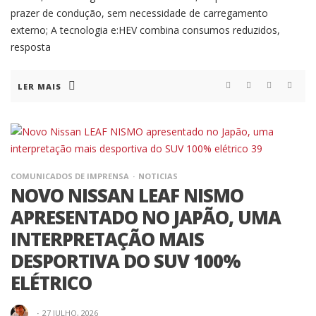
prazer de condução, sem necessidade de carregamento
externo; A tecnologia e:HEV combina consumos reduzidos,
resposta
COMUNICADOS DE IMPRENSA
NOTICIAS
HYUNDAI IONIQ 3
LER MAIS
COMBINA DESIGN E
TECNOLOGIA EM
EXPERIÊNCIA DE
COMUNICADOS DE IMPRENSA
NOTICIAS
NOVO NISSAN LEAF NISMO
MOBILIDADE ELÉTRICA
APRESENTADO NO JAPÃO, UMA
MAIS INTUITIVA
INTERPRETAÇÃO MAIS
DESPORTIVA DO SUV 100%
ELÉTRICO
·
27 JULHO, 2026