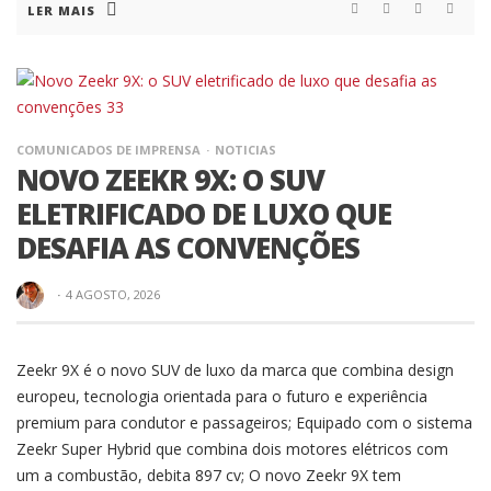
LER MAIS
COMUNICADOS DE IMPRENSA
NOTICIAS
MARIA LUÍS GAMEIRO RUMA A ARAGON PARA A
QUINTA JORNADA DO CAMPEONATO DA EUROPA
COMUNICADOS DE IMPRENSA
NOTICIAS
NOVO ZEEKR 9X: O SUV
DE BAJAS
ELETRIFICADO DE LUXO QUE
DESAFIA AS CONVENÇÕES
NOTICIAS
COMUNICADOS DE IMPRENSA
·
4 AGOSTO, 2026
LOURENÇO ANTUNES
ASSINA VITÓRIA ÉPICA
Zeekr 9X é o novo SUV de luxo da marca que combina design
europeu, tecnologia orientada para o futuro e experiência
NA QUARTA RONDA
premium para condutor e passageiros; Equipado com o sistema
DO CAMPEONATO DE
Zeekr Super Hybrid que combina dois motores elétricos com
um a combustão, debita 897 cv; O novo Zeekr 9X tem