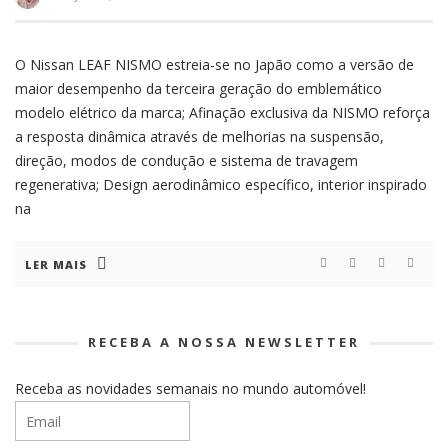
COMUNICADOS DE IMPRENSA
NOTICIAS
KIA K4 SPORTSWAGON CHEGA A PORTUGAL COM
O Nissan LEAF NISMO estreia-se no Japão como a versão de
UM NOVO CONCEITO DE CARRINHA FAMILIAR
maior desempenho da terceira geração do emblemático
modelo elétrico da marca; Afinação exclusiva da NISMO reforça
a resposta dinâmica através de melhorias na suspensão,
direção, modos de condução e sistema de travagem
regenerativa; Design aerodinâmico específico, interior inspirado
COMUNICADOS DE IMPRENSA
NOTICIAS
na
NOVO BYD DOLPHIN G DM-I MARCA A ESTREIA DA
TECNOLOGIA SUPER HÍBRIDA DM 5.0 NO
MERCADO EUROPEU
LER MAIS
RECEBA A NOSSA NEWSLETTER
Receba as novidades semanais no mundo automóvel!
COMUNICADOS DE IMPRENSA