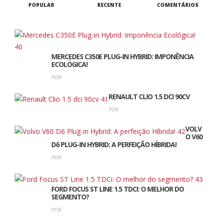
POPULAR
RECENTE
COMENTÁRIOS
COMUNICADOS DE IMPRENSA
NOTICIAS
NOVO ZEEKR 7GT CHEGA À EUROPA: O GRAN
TURISMO 100% ELÉTRICO QUE COMBINA
DESEMPENHO, TECNOLOGIA E SOFISTICAÇÃO
MERCEDES C350E PLUG-IN HYBRID: IMPONÊNCIA
ECOLÓGICA!
POR
RENAULT CLIO 1.5 DCI 90CV
POR
VOLV
COMUNICADOS DE IMPRENSA
NOTICIAS
O V60
“BMW I3 50 XDRIVE AS
D6 PLUG-IN HYBRID: A PERFEIÇÃO HÍBRIDA!
POR
FIRST EDITION”: JÁ
DISPONÍVEL PARA
FORD FOCUS ST LINE 1.5 TDCI: O MELHOR DO
SEGMENTO?
ENCOMENDA
POR