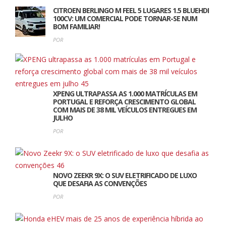
CITROEN BERLINGO M FEEL 5 LUGARES 1.5 BLUEHDI
100CV: UM COMERCIAL PODE TORNAR-SE NUM
BOM FAMILIAR!
POR
COMUNICADOS DE IMPRENSA
NOTICIAS
NOVO RENAULT MEGANE E-TECH ELÉTRICO.
AINDA MAIS PERSONALIDADE, DINAMISMO E
TECNOLOGIA
XPENG ULTRAPASSA AS 1.000 MATRÍCULAS EM
PORTUGAL E REFORÇA CRESCIMENTO GLOBAL
COM MAIS DE 38 MIL VEÍCULOS ENTREGUES EM
JULHO
POR
COMUNICADOS DE IMPRENSA
NOTICIAS
A PORSCHE MELHORA A EXPERIÊNCIA DE
CONDUÇÃO DE TODOS OS MODELOS TAYCAN
NOVO ZEEKR 9X: O SUV ELETRIFICADO DE LUXO
QUE DESAFIA AS CONVENÇÕES
POR