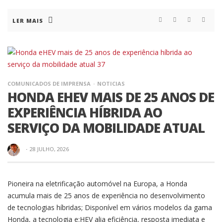
PORTUGAL DE
LER MAIS
KARTING EM BALTAR
COMUNICADOS DE IMPRENSA
NOTICIAS
HONDA EHEV MAIS DE 25 ANOS DE
NOTICIAS
COMUNICADOS DE IMPRENSA
LOURENÇO ANTUNES CONTINUA A SUA
EXPERIÊNCIA HÍBRIDA AO
EVOLUÇÃO NO CAMPEONATO DE PORTUGAL DE
KARTING EM BALTAR
SERVIÇO DA MOBILIDADE ATUAL
·
28 JULHO, 2026
Pioneira na eletrificação automóvel na Europa, a Honda
COMUNICADOS DE IMPRENSA
NOTICIAS
20 ANOS DE CARREIRA: GIL ANTUNES CONVIDA
acumula mais de 25 anos de experiência no desenvolvimento
DANIEL AMARAL PARA O RALLY SERIES DE
de tecnologias híbridas; Disponível em vários modelos da gama
LOUSADA
Honda, a tecnologia e:HEV alia eficiência, resposta imediata e