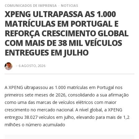
NOVO NISSAN LEAF
COMUNICADOS DE IMPRENSA
NOTICIAS
XPENG ULTRAPASSA AS 1.000
NISMO APRESENTADO
MATRÍCULAS EM PORTUGAL E
NO JAPÃO, UMA
REFORÇA CRESCIMENTO GLOBAL
COM MAIS DE 38 MIL VEÍCULOS
INTERPRETAÇÃO MAIS
ENTREGUES EM JULHO
DESPORTIVA DO SUV
·
6 AGOSTO, 2026
100% ELÉTRICO
A XPENG ultrapassou as 1.000 matrículas em Portugal nos
primeiros sete meses de 2026, consolidando a sua afirmação
como uma das marcas de veículos elétricos com maior
crescimento no mercado nacional. A nível global, a XPENG
entregou 38.027 veículos em julho, elevando para mais de 1,2
COMUNICADOS DE IMPRENSA
NOTICIAS
milhões o número acumulado
NOVO OPEL CORSA GSE: O REGRESSO DA
TRADIÇÃO DOS “HOT HATCH”