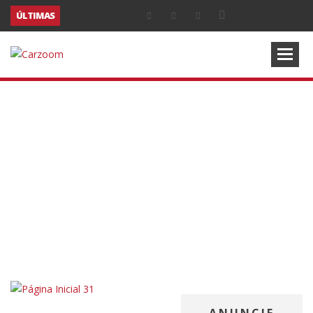
ÚLTIMAS
COMUNICADOS DE IMPRENSA
NOTICIAS
XPENG ULTRAPASSA
AS 1.000 MATRÍCULAS
EM PORTUGAL E
REFORÇA
CRESCIMENTO GLOBAL
COM MAIS DE 38 MIL
VEÍCULOS ENTREGUES
EM JULHO
ANUNCIE