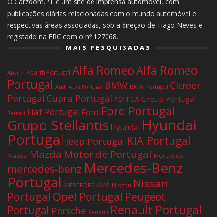
O Carzoom.PT é um site de imprensa automóvel, com
publicações diárias relacionadas com o mundo automóvel e
respectivas áreas associadas, sob a direção de Tiago Neves e
registado na ERC com o nº 127068.
MAIS PESQUISADAS
Alfa Romeo
Alfa Romeo
Abarth Portugal
Abarth
Portugal
BMW
Citroen
Audi
BMW Portugal
Audi Portugal
Portugal
Cupra Portugal
FCA Group Portugal
FCA
Ford Portugal
Fiat Portugal
Ford
Ferrari
Hyundai
Grupo Stellantis
Hyundai
Portugal
KIA Portugal
Jeep Portugal
Mazda Motor de Portugal
Mazda
Mercedes
Mercedes-Benz
mercedes-benz
Portugal
Nissan
MERCEDES AMG
Nissan
Portugal
Opel Portugal
Peugeot
Renault Portugal
Portugal
Porsche
Renault