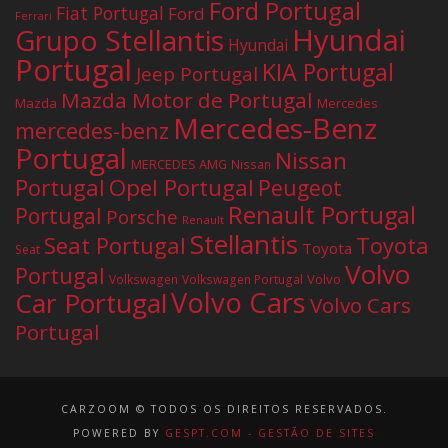
Ford Portugal
Fiat Portugal
Ford
Ferrari
Hyundai
Grupo Stellantis
Hyundai
Portugal
KIA Portugal
Jeep Portugal
Mazda Motor de Portugal
Mazda
Mercedes
Mercedes-Benz
mercedes-benz
Portugal
Nissan
MERCEDES AMG
Nissan
Portugal
Opel Portugal
Peugeot
Renault Portugal
Portugal
Porsche
Renault
Stellantis
Seat Portugal
Toyota
Toyota
Seat
Volvo
Portugal
Volvo
Volkswagen
Volkswagen Portugal
Volvo Cars
Car Portugal
Volvo Cars
Portugal
CARZOOM © TODOS OS DIREITOS RESERVADOS.
POWERED BY
GESPT.COM - GESTÃO DE SITES