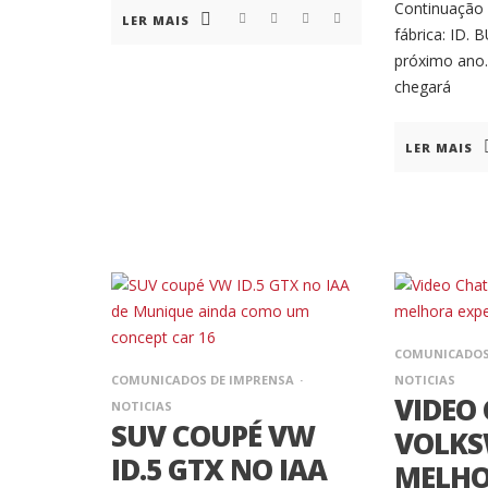
Continuação
LER MAIS
fábrica: ID.
próximo ano.
chegará
LER MAIS
COMUNICADOS
COMUNICADOS DE IMPRENSA
NOTICIAS
VIDEO
NOTICIAS
SUV COUPÉ VW
VOLK
ID.5 GTX NO IAA
MELH