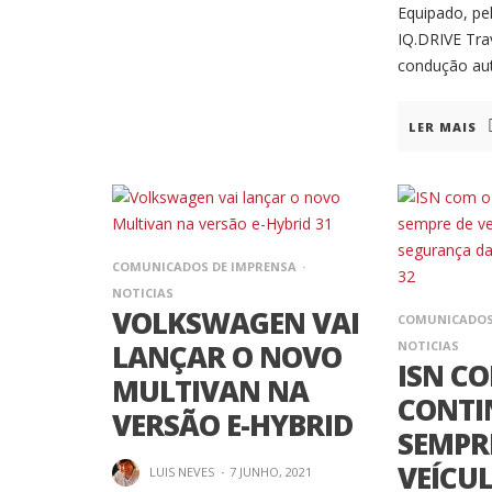
Equipado, pe
IQ.DRIVE Tra
condução aut
LER MAIS
COMUNICADOS DE IMPRENSA
NOTICIAS
VOLKSWAGEN VAI
COMUNICADOS
LANÇAR O NOVO
NOTICIAS
ISN C
MULTIVAN NA
CONTI
VERSÃO E-HYBRID
SEMPR
VEÍCU
LUIS NEVES
·
7 JUNHO, 2021