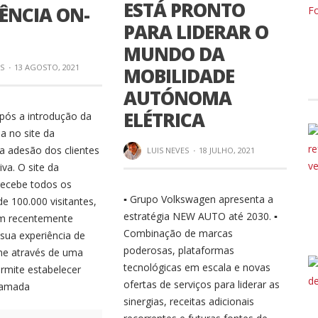
ESTÁ PRONTO
ÊNCIA ON-
PARA LIDERAR O
MUNDO DA
ES
·
13 AGOSTO, 2021
MOBILIDADE
AUTÓNOMA
ELÉTRICA
pós a introdução da
 no site da
a adesão dos clientes
LUIS NEVES
·
18 JULHO, 2021
iva. O site da
recebe todos os
▪ Grupo Volkswagen apresenta a
e 100.000 visitantes,
estratégia NEW AUTO até 2030. ▪
am recentemente
Combinação de marcas
sua experiência de
poderosas, plataformas
ne através de uma
tecnológicas em escala e novas
ermite estabelecer
ofertas de serviços para liderar as
hamada
sinergias, receitas adicionais