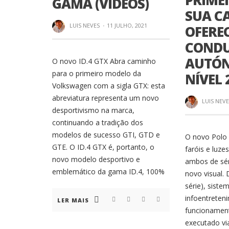
PRIME
GAMA (VIDEOS)
SUA C
LUIS NEVES
·
11 JULHO, 2021
OFERE
COND
AUTÓN
O novo ID.4 GTX Abra caminho
para o primeiro modelo da
NÍVEL 
Volkswagen com a sigla GTX: esta
abreviatura representa um novo
LUIS NEV
desportivismo na marca,
continuando a tradição dos
modelos de sucesso GTI, GTD e
O novo Polo
GTE. O ID.4 GTX é, portanto, o
faróis e luze
novo modelo desportivo e
ambos de sér
emblemático da gama ID.4, 100%
novo visual. 
série), siste
infoentreten
LER MAIS
funcionament
executado vi