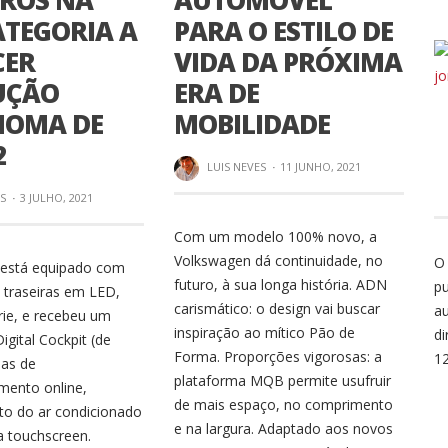
IROS NA
AUTOMÓVEL
ATEGORIA A
PARA O ESTILO DE
CER
VIDA DA PRÓXIMA
UÇÃO
ERA DE
OMA DE
MOBILIDADE
2
LUIS NEVES
·
11 JUNHO, 2021
ES
·
3 JULHO, 2021
Com um modelo 100% novo, a
Volkswagen dá continuidade, no
O
 está equipado com
futuro, à sua longa história. ADN
pu
s traseiras em LED,
carismático: o design vai buscar
au
ie, e recebeu um
inspiração ao mítico Pão de
di
Digital Cockpit (de
Forma. Proporções vigorosas: a
1
mas de
plataforma MQB permite usufruir
imento online,
de mais espaço, no comprimento
o do ar condicionado
e na largura. Adaptado aos novos
a touchscreen.