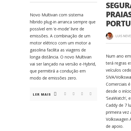
SEGUR
PRAIA
Novo Multivan com sistema
PORTU
híbrido plug-in arranca sempre que
possível em ‘e-mode’ livre de
emissões. A combinação de um
LUIS NEV
motor elétrico com um motor a
gasolina facilita as viagens de
Num ano em 
longa distância. O novo Multivan
terá regras e
vai ser lançado na versão e-Hybrid,
veículos cedi
que permitirá a condução em
SIVA/Volkswa
modo de emissões zero.
Comerciais 
desde o iníci
LER MAIS
‘SeaWatch’, 
Caddy de 7 lu
primeira vez 
Volkswagen 
de apoio.