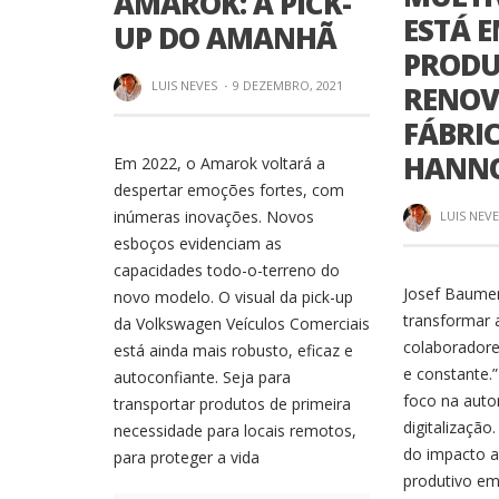
AMAROK: A PICK-
ESTÁ 
UP DO AMANHÃ
PRODU
LUIS NEVES
·
9 DEZEMBRO, 2021
RENO
FÁBRIC
HANN
Em 2022, o Amarok voltará a
despertar emoções fortes, com
inúmeras inovações. Novos
LUIS NEV
esboços evidenciam as
capacidades todo-o-terreno do
Josef Baumer
novo modelo. O visual da pick-up
transformar 
da Volkswagen Veículos Comerciais
colaboradore
está ainda mais robusto, eficaz e
e constante.”
autoconfiante. Seja para
foco na auto
transportar produtos de primeira
digitalização
necessidade para locais remotos,
do impacto a
para proteger a vida
produtivo em