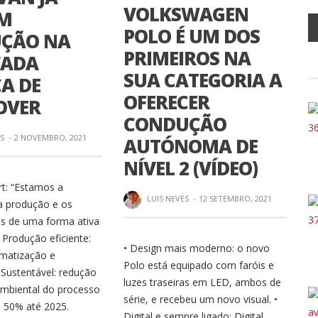
VOLKSWAGEN
EM
POLO É UM DOS
ÇÃO NA
PRIMEIROS NA
VADA
SUA CATEGORIA A
A DE
OFERECER
OVER
CONDUÇÃO
ES
·
2 NOVEMBRO, 2021
AUTÓNOMA DE
NÍVEL 2 (VÍDEO)
t: “Estamos a
LUIS NEVES
·
12 SETEMBRO, 2021
a produção e os
s de uma forma ativa
 Produção eficiente:
• Design mais moderno: o novo
matização e
Polo está equipado com faróis e
. Sustentável: redução
luzes traseiras em LED, ambos de
mbiental do processo
série, e recebeu um novo visual. •
 50% até 2025.
Digital e sempre ligado: Digital