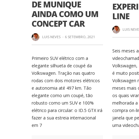
DE MUNIQUE
EXPERI
AINDA COMO UM
LINE
CONCEPT CAR
LUIS NEV
LUIS NEVES
·
6 SETEMBRO, 2021
Seis meses a
Primeiro SUV elétrico com a
videochamada
elegante silhueta de coupé da
Volkswagen, 
Volkswagen. Tração nas quatro
é muito posit
rodas com dois motores elétricos
Volkswagen 
e autonomia até 497 km. Tão
meses mais d
elegante como um coupé, tão
os quais vir
robusto como um SUV e 100%
melhorada a 
elétrico para circular: o ID.5 GTX irá
compra on-li
fazer a sua estreia internacional
janela que p
em 7
uma videoc