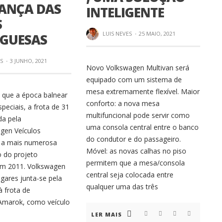
ANÇA DAS
INTELIGENTE
S
LUIS NEVES
·
25 MAIO, 2021
GUESAS
ES
·
3 JUNHO, 2021
Novo Volkswagen Multivan será
equipado com um sistema de
mesa extremamente flexível. Maior
que a época balnear
conforto: a nova mesa
speciais, a frota de 31
multifuncional pode servir como
da pela
uma consola central entre o banco
gen Veículos
do condutor e do passageiro.
é a mais numerosa
Móvel: as novas calhas no piso
o do projeto
permitem que a mesa/consola
em 2011. Volkswagen
central seja colocada entre
gares junta-se pela
qualquer uma das três
à frota de
Amarok, como veículo
LER MAIS