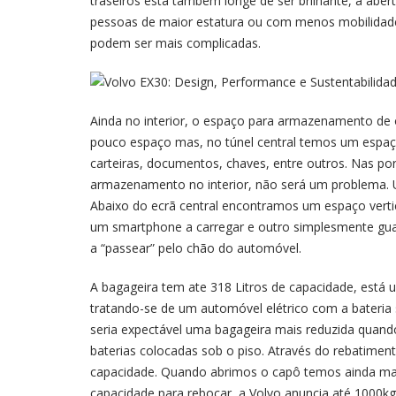
traseiros está também longe de ser brilhante, a abert
pessoas de maior estatura ou com menos mobilidade
podem ser mais complicadas.
Ainda no interior, o espaço para armazenamento de o
pouco espaço mas, no túnel central temos um espa
carteiras, documentos, chaves, entre outros. Nas po
armazenamento no interior, não será um problema. 
Abaixo do ecrã central encontramos um espaço verti
um smartphone a carregar e outro simplesmente gua
a “passear” pelo chão do automóvel.
A bagageira tem ate 318 Litros de capacidade, está 
tratando-se de um automóvel elétrico com a bateria
seria expectável uma bagageira mais reduzida quan
baterias colocadas sob o piso. Através do rebatime
capacidade. Quando abrimos o capô temos ainda ma
capacidade para rebocar, a Volvo anuncia até 1000k