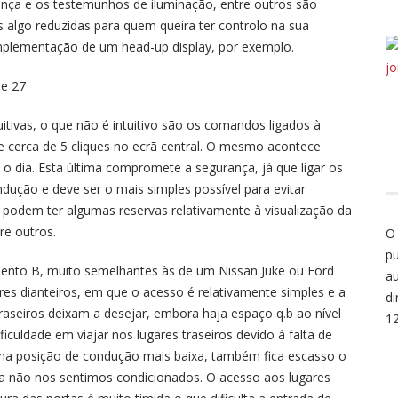
ança e os testemunhos de iluminação, entre outros são
algo reduzidas para quem queira ter controlo na sua
implementação de um head-up display, por exemplo.
itivas, o que não é intuitivo são os comandos ligados à
e cerca de 5 cliques no ecrã central. O mesmo acontece
 o dia. Esta última compromete a segurança, já que ligar os
ndução e deve ser o mais simples possível para evitar
s podem ter algumas reservas relativamente à visualização da
re outros.
O
pu
nto B, muito semelhantes às de um Nissan Juke ou Ford
au
res dianteiros, em que o acesso é relativamente simples e a
di
raseiros deixam a desejar, embora haja espaço q.b ao nível
1
iculdade em viajar nos lugares traseiros devido à falta de
ma posição de condução mais baixa, também fica escasso o
a não nos sentimos condicionados. O acesso aos lugares