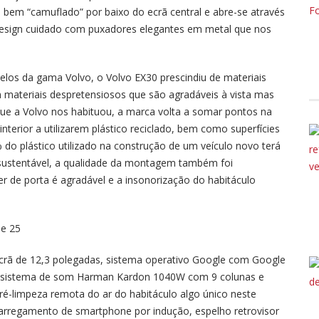
tá bem “camuflado” por baixo do ecrã central e abre-se através
esign cuidado com puxadores elegantes em metal que nos
los da gama Volvo, o Volvo EX30 prescindiu de materiais
 materiais despretensiosos que são agradáveis à vista mas
que a Volvo nos habituou, a marca volta a somar pontos na
nterior a utilizarem plástico reciclado, bem como superfícies
% do plástico utilizado na construção de um veículo novo terá
e sustentável, a qualidade da montagem também foi
ter de porta é agradável e a insonorização do habitáculo
rã de 12,3 polegadas, sistema operativo Google com Google
s, sistema de som Harman Kardon 1040W com 9 colunas e
ré-limpeza remota do ar do habitáculo algo único neste
arregamento de smartphone por indução, espelho retrovisor