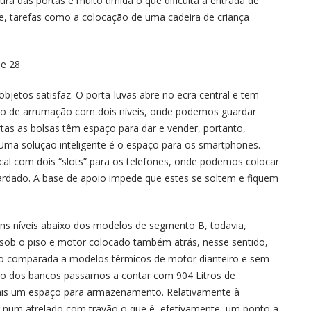
ura das portas é muito tímida o que dificulta a entrada de
, tarefas como a colocação de uma cadeira de criança
bjetos satisfaz. O porta-luvas abre no ecrã central e tem
ço de arrumação com dois níveis, onde podemos guardar
rtas as bolsas têm espaço para dar e vender, portanto,
Uma solução inteligente é o espaço para os smartphones.
cal com dois “slots” para os telefones, onde podemos colocar
rdado. A base de apoio impede que estes se soltem e fiquem
uns níveis abaixo dos modelos de segmento B, todavia,
 sob o piso e motor colocado também atrás, nesse sentido,
do comparada a modelos térmicos de motor dianteiro e sem
nto dos bancos passamos a contar com 904 Litros de
is um espaço para armazenamento. Relativamente à
g num atrelado com travão o que é, efetivamente, um ponto a