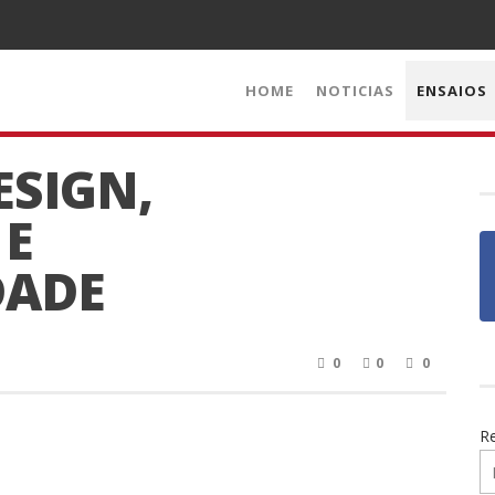
HOME
NOTICIAS
ENSAIOS
ESIGN,
 E
DADE
0
0
0
R