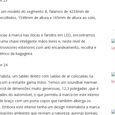
de um modelo do segmento B, falamos de 4233mm de
ecolhidos, 1549mm de altura e 165mm de altura ao solo,
ncias à marca nas óticas e farolins em LED, encontramos
ma chave inteligente mãos-livres e, neste nível de
etrovisores exteriores com anti encandeamento, recolha e
étrico da bagageira.
ista, um tablier direito com saídas de ar colocadas na
a com a restante gama Volvo. Temos um soundbar Harman
ecrã de dimensões muito generosas, 12,3 polegadas ,que é
des do automóvel, o que permitiu à marca ter este interior
io de braço com um porta copos que também alberga os
 Embora este interior tenha um design minimalista a marca
minações ambiente que recriam a natureza: auroras boreais,