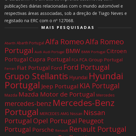
publicações diárias relacionadas com o mundo automóvel e
respectivas áreas associadas, sob a direção de Tiago Neves e
registado na ERC com o nº 127068.
MAIS PESQUISADAS
Alfa Romeo
Alfa Romeo
Abarth Portugal
Abarth
Portugal
BMW
Citroen
Audi
BMW Portugal
Audi Portugal
Portugal
Cupra Portugal
FCA Group Portugal
FCA
Ford Portugal
Fiat Portugal
Ford
Ferrari
Hyundai
Grupo Stellantis
Hyundai
Portugal
KIA Portugal
Jeep Portugal
Mazda Motor de Portugal
Mazda
Mercedes
Mercedes-Benz
mercedes-benz
Portugal
Nissan
MERCEDES AMG
Nissan
Portugal
Opel Portugal
Peugeot
Renault Portugal
Portugal
Porsche
Renault