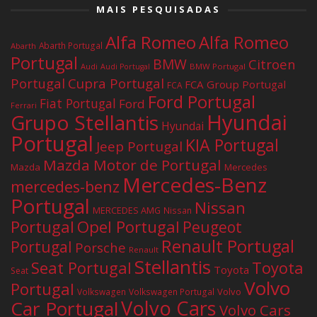
MAIS PESQUISADAS
Alfa Romeo
Alfa Romeo
Abarth Portugal
Abarth
Portugal
BMW
Citroen
Audi
BMW Portugal
Audi Portugal
Portugal
Cupra Portugal
FCA Group Portugal
FCA
Ford Portugal
Fiat Portugal
Ford
Ferrari
Hyundai
Grupo Stellantis
Hyundai
Portugal
KIA Portugal
Jeep Portugal
Mazda Motor de Portugal
Mazda
Mercedes
Mercedes-Benz
mercedes-benz
Portugal
Nissan
MERCEDES AMG
Nissan
Portugal
Opel Portugal
Peugeot
Renault Portugal
Portugal
Porsche
Renault
Stellantis
Seat Portugal
Toyota
Toyota
Seat
Volvo
Portugal
Volvo
Volkswagen
Volkswagen Portugal
Volvo Cars
Car Portugal
Volvo Cars