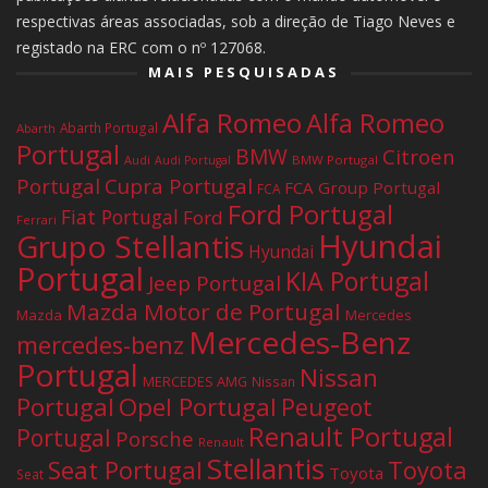
respectivas áreas associadas, sob a direção de Tiago Neves e
registado na ERC com o nº 127068.
MAIS PESQUISADAS
Alfa Romeo
Alfa Romeo
Abarth Portugal
Abarth
Portugal
BMW
Citroen
Audi
BMW Portugal
Audi Portugal
Portugal
Cupra Portugal
FCA Group Portugal
FCA
Ford Portugal
Fiat Portugal
Ford
Ferrari
Hyundai
Grupo Stellantis
Hyundai
Portugal
KIA Portugal
Jeep Portugal
Mazda Motor de Portugal
Mazda
Mercedes
Mercedes-Benz
mercedes-benz
Portugal
Nissan
MERCEDES AMG
Nissan
Portugal
Opel Portugal
Peugeot
Renault Portugal
Portugal
Porsche
Renault
Stellantis
Seat Portugal
Toyota
Toyota
Seat