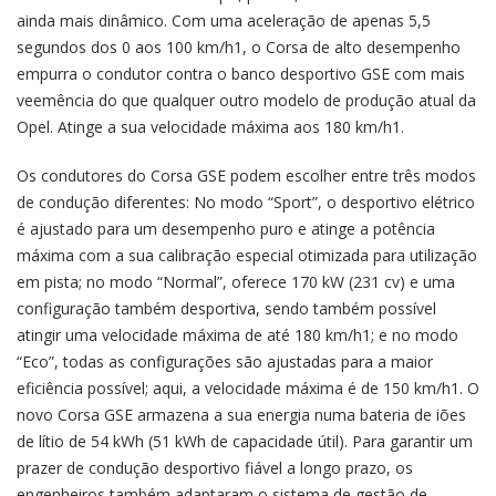
ainda mais dinâmico. Com uma aceleração de apenas 5,5
segundos dos 0 aos 100 km/h1, o Corsa de alto desempenho
empurra o condutor contra o banco desportivo GSE com mais
veemência do que qualquer outro modelo de produção atual da
Opel. Atinge a sua velocidade máxima aos 180 km/h1.
Os condutores do Corsa GSE podem escolher entre três modos
de condução diferentes: No modo “Sport”, o desportivo elétrico
é ajustado para um desempenho puro e atinge a potência
máxima com a sua calibração especial otimizada para utilização
em pista; no modo “Normal”, oferece 170 kW (231 cv) e uma
configuração também desportiva, sendo também possível
atingir uma velocidade máxima de até 180 km/h1; e no modo
“Eco”, todas as configurações são ajustadas para a maior
eficiência possível; aqui, a velocidade máxima é de 150 km/h1. O
novo Corsa GSE armazena a sua energia numa bateria de iões
de lítio de 54 kWh (51 kWh de capacidade útil). Para garantir um
prazer de condução desportivo fiável a longo prazo, os
engenheiros também adaptaram o sistema de gestão de