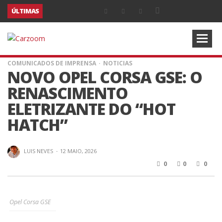
ÚLTIMAS
COMUNICADOS DE IMPRENSA
NOTICIAS
NOVO OPEL CORSA GSE: O
RENASCIMENTO
ELETRIZANTE DO “HOT
HATCH”
LUIS NEVES
·
12 MAIO, 2026
0
0
0
Opel Corsa GSE