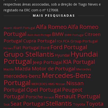
respectivas áreas associadas, sob a direção de Tiago Neves e
registado na ERC com o nº 127068.
MAIS PESQUISADAS
Alfa Romeo
Alfa Romeo
Abarth Portugal
Abarth
Portugal
BMW
Citroen
Audi
BMW Portugal
Audi Portugal
Portugal
Cupra Portugal
FCA Group Portugal
FCA
Ford Portugal
Fiat Portugal
Ford
Ferrari
Hyundai
Grupo Stellantis
Hyundai
Portugal
KIA Portugal
Jeep Portugal
Mazda Motor de Portugal
Mazda
Mercedes
Mercedes-Benz
mercedes-benz
Portugal
Nissan
MERCEDES AMG
Nissan
Portugal
Opel Portugal
Peugeot
Renault Portugal
Portugal
Porsche
Renault
Stellantis
Seat Portugal
Toyota
Toyota
Seat