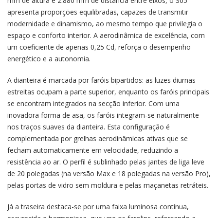
mm de altura e 2.880 mm de distância entre eixos, o S05
apresenta proporções equilibradas, capazes de transmitir
modernidade e dinamismo, ao mesmo tempo que privilegia o
espaço e conforto interior. A aerodinâmica de excelência, com
um coeficiente de apenas 0,25 Cd, reforça o desempenho
energético e a autonomia.
A dianteira é marcada por faróis bipartidos: as luzes diurnas
estreitas ocupam a parte superior, enquanto os faróis principais
se encontram integrados na secção inferior. Com uma
inovadora forma de asa, os faróis integram-se naturalmente
nos traços suaves da dianteira. Esta configuração é
complementada por grelhas aerodinâmicas ativas que se
fecham automaticamente em velocidade, reduzindo a
resistência ao ar. O perfil é sublinhado pelas jantes de liga leve
de 20 polegadas (na versão Max e 18 polegadas na versão Pro),
pelas portas de vidro sem moldura e pelas maçanetas retráteis.
Já a traseira destaca-se por uma faixa luminosa contínua,