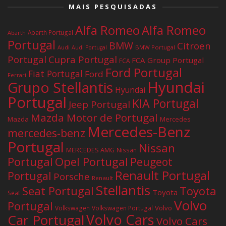
MAIS PESQUISADAS
Alfa Romeo
Alfa Romeo
Abarth Portugal
Abarth
Portugal
BMW
Citroen
Audi
BMW Portugal
Audi Portugal
Portugal
Cupra Portugal
FCA Group Portugal
FCA
Ford Portugal
Fiat Portugal
Ford
Ferrari
Hyundai
Grupo Stellantis
Hyundai
Portugal
KIA Portugal
Jeep Portugal
Mazda Motor de Portugal
Mazda
Mercedes
Mercedes-Benz
mercedes-benz
Portugal
Nissan
MERCEDES AMG
Nissan
Portugal
Opel Portugal
Peugeot
Renault Portugal
Portugal
Porsche
Renault
Stellantis
Seat Portugal
Toyota
Toyota
Seat
Volvo
Portugal
Volvo
Volkswagen
Volkswagen Portugal
Volvo Cars
Car Portugal
Volvo Cars