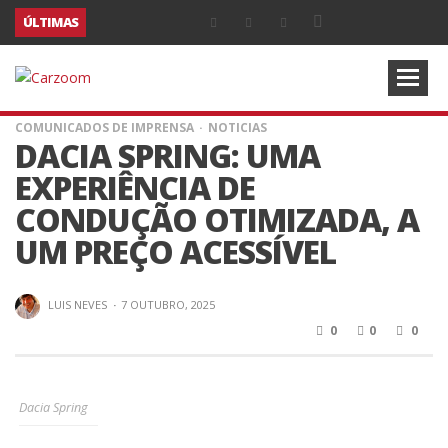
ÚLTIMAS
COMUNICADOS DE IMPRENSA
NOTICIAS
DACIA SPRING: UMA
EXPERIÊNCIA DE
CONDUÇÃO OTIMIZADA, A
UM PREÇO ACESSÍVEL
LUIS NEVES
·
7 OUTUBRO, 2025
0
0
0
Dacia Spring