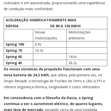
rodoviário e em autoestrada, proporcionando uma experiência
de condução mais confortável.
ACELERAÇÃO SIGNIFICATIVAMENTE MAIS
RÁPIDA DE 80 A 120 KM/H
Novas
Motorizações
motorizações
anteriores
Spring 100
6.9s
Spring 70
10.3s
Spring 65
14.0s
Spring 45
26.2s
Os novos sistemas de propulsão funcionam com uma
nova bateria de 24,3 kWh,
que utiliza, pela primeira vez, no
Grupo Renault, a tecnologia de Fosfato de Ferro e Lítio (LFP) e
oferece segurança térmica, longevidade e custo otimizados.
Em consonância com a filosofia da Dacia, o Spring
continua a ser o automóvel elétrico, de quatro lugares,
mais leve do mercado,
pesando cerca de uma tonelada,