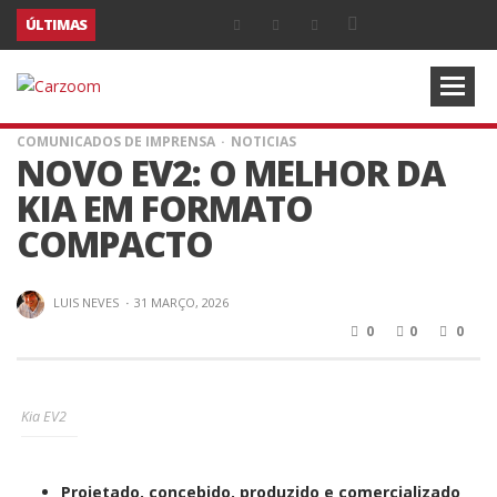
ÚLTIMAS
COMUNICADOS DE IMPRENSA
NOTICIAS
NOVO EV2: O MELHOR DA
KIA EM FORMATO
COMPACTO
LUIS NEVES
·
31 MARÇO, 2026
0
0
0
Kia EV2
Projetado, concebido, produzido e comercializado