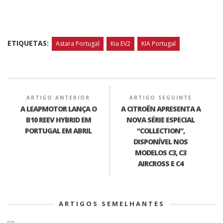
ETIQUETAS:
Astara Portugal
Kia EV2
KIA Portugal
ARTIGO ANTERIOR
ARTIGO SEGUINTE
A LEAPMOTOR LANÇA O
A CITROËN APRESENTA A
B10 REEV HYBRID EM
NOVA SÉRIE ESPECIAL
PORTUGAL EM ABRIL
“COLLECTION”,
DISPONÍVEL NOS
MODELOS C3, C3
AIRCROSS E C4
ARTIGOS SEMELHANTES