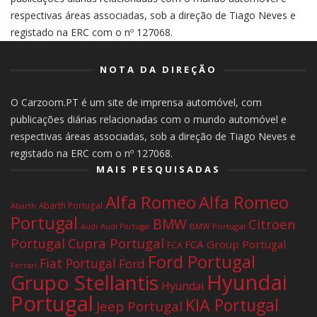
respectivas áreas associadas, sob a direção de Tiago Neves e
registado na ERC com o nº 127068.
NOTA DA DIREÇÃO
O Carzoom.PT é um site de imprensa automóvel, com
publicações diárias relacionadas com o mundo automóvel e
respectivas áreas associadas, sob a direção de Tiago Neves e
registado na ERC com o nº 127068.
MAIS PESQUISADAS
Alfa Romeo
Alfa Romeo
Abarth Portugal
Abarth
Portugal
BMW
Citroen
Audi
BMW Portugal
Audi Portugal
Portugal
Cupra Portugal
FCA Group Portugal
FCA
Ford Portugal
Fiat Portugal
Ford
Ferrari
Hyundai
Grupo Stellantis
Hyundai
Portugal
KIA Portugal
Jeep Portugal