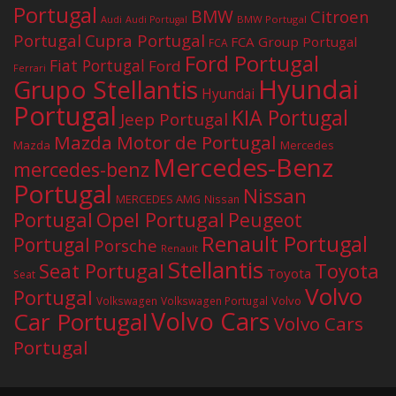
Portugal
BMW
Citroen
Audi
BMW Portugal
Audi Portugal
Portugal
Cupra Portugal
FCA Group Portugal
FCA
Ford Portugal
Fiat Portugal
Ford
Ferrari
Hyundai
Grupo Stellantis
Hyundai
Portugal
KIA Portugal
Jeep Portugal
Mazda Motor de Portugal
Mazda
Mercedes
Mercedes-Benz
mercedes-benz
Portugal
Nissan
MERCEDES AMG
Nissan
Portugal
Opel Portugal
Peugeot
Renault Portugal
Portugal
Porsche
Renault
Stellantis
Seat Portugal
Toyota
Toyota
Seat
Volvo
Portugal
Volvo
Volkswagen
Volkswagen Portugal
Volvo Cars
Car Portugal
Volvo Cars
Portugal