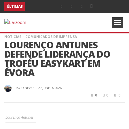
ÚLTIMAS
NOTICIAS
COMUNICADOS DE IMPRENSA
LOURENÇO ANTUNES
DEFENDE LIDERANÇA DO
TROFÉU EASYKART EM
ÉVORA
TIAGO NEVES
·
27 JUNHO, 2026
0
0
0
Lourenço Antunes