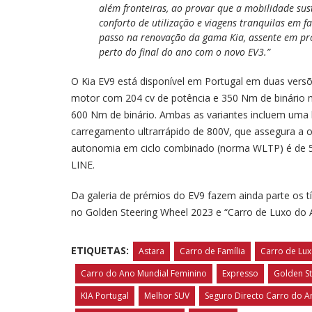
além fronteiras, ao provar que a mobilidade sus
conforto de utilização e viagens tranquilas em 
passo na renovação da gama Kia, assente em prop
perto do final do ano com o novo EV3.”
O Kia EV9 está disponível em Portugal em duas versõ
motor com 204 cv de potência e 350 Nm de binário
600 Nm de binário. Ambas as variantes incluem uma
carregamento ultrarrápido de 800V, que assegura a 
autonomia em ciclo combinado (norma WLTP) é de 54
LINE.
Da galeria de prémios do EV9 fazem ainda parte os 
no Golden Steering Wheel 2023 e “Carro de Luxo do
ETIQUETAS:
Astara
Carro de Família
Carro de Lu
Carro do Ano Mundial Feminino
Expresso
Golden S
KIA Portugal
Melhor SUV
Seguro Directo Carro do An