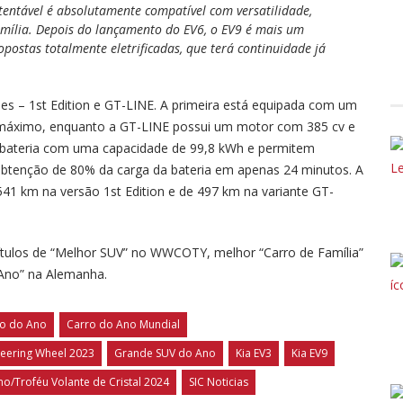
tentável é absolutamente compatível com versatilidade,
família. Depois do lançamento do EV6, o EV9 é mais um
ostas totalmente eletrificadas, que terá continuidade já
es – 1st Edition e GT-LINE. A primeira está equipada com um
 máximo, enquanto a GT-LINE possui um motor com 385 cv e
 bateria com uma capacidade de 99,8 kWh e permitem
obtenção de 80% da carga da bateria em apenas 24 minutos. A
1 km na versão 1st Edition e de 497 km na variante GT-
títulos de “Melhor SUV” no WWCOTY, melhor “Carro de Família”
 Ano” na Alemanha.
xo do Ano
Carro do Ano Mundial
teering Wheel 2023
Grande SUV do Ano
Kia EV3
Kia EV9
o/Troféu Volante de Cristal 2024
SIC Noticias