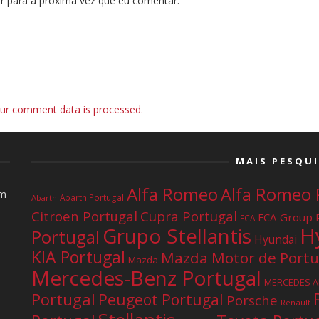
r para a próxima vez que eu comentar.
ur comment data is processed.
MAIS PESQU
Alfa Romeo
Alfa Romeo 
om
Abarth Portugal
Abarth
Citroen Portugal
Cupra Portugal
FCA Group 
FCA
H
Grupo Stellantis
Portugal
Hyundai
KIA Portugal
Mazda Motor de Portu
Mazda
Mercedes-Benz Portugal
MERCEDES 
Portugal
Peugeot Portugal
Porsche
Renault