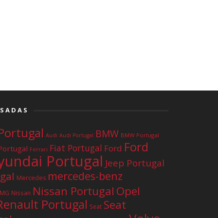
ISADAS
Portugal
BMW
Audi
BMW Portugal
Audi Portugal
Ford
Fiat Portugal
Ford
Portugal
Ferrari
yundai Portugal
Jeep Portugal
mercedes-benz
gal
Mercedes
Nissan Portugal
Opel
AMG
Nissan
Renault Portugal
Seat
Seat