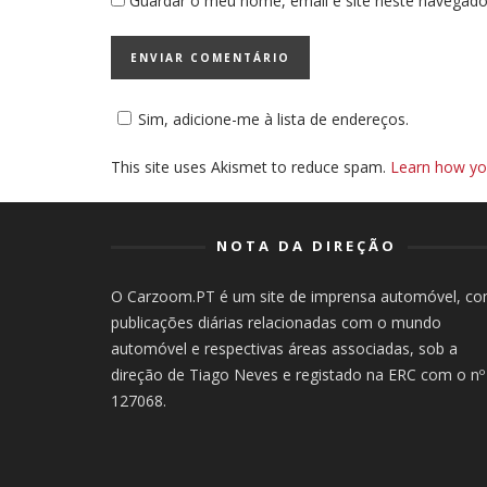
Guardar o meu nome, email e site neste navegado
Sim, adicione-me à lista de endereços.
This site uses Akismet to reduce spam.
Learn how yo
NOTA DA DIREÇÃO
O Carzoom.PT é um site de imprensa automóvel, c
publicações diárias relacionadas com o mundo
automóvel e respectivas áreas associadas, sob a
direção de Tiago Neves e registado na ERC com o nº
127068.