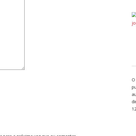
O
pu
au
di
1