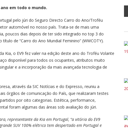
 ano em todo o mundo.
rtugal pelo júri do Seguro Directo Carro do Ano/Troféu
o setor automóvel no nosso país. Trata-se de mais uma
a, poucos dias depois de ter sido integrado no top 3 do
 o título de “Carro do Ano Mundial Feminino” (WWCOTY).
da Kia, o EV9 fez valer na edição deste ano do Troféu Volante
paço disponível para todos os ocupantes, atributos muito
ingular e a incorporação da mais avançada tecnologia de
presa, através da SIC Notícias e do Expresso, reuniu a
pais órgãos de comunicação do País, que realizaram testes
artidos por oito categorias. Estética, performance,
ental foram algumas das áreas sob avaliação do júri.
ara, representante da Kia em Portugal, “a vitória do EV9
grande SUV 100% elétrico tem despertado em Portugal e