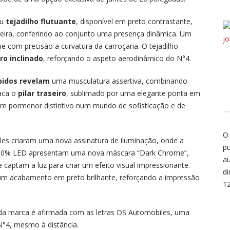
eu
tejadilho flutuante
, disponível em preto contrastante,
raseira, conferindo ao conjunto uma presença dinâmica. Um
e com precisão a curvatura da carroçaria. O tejadilho
ro inclinado
, reforçando o aspeto aerodinâmico do N°4.
lpidos revelam
uma musculatura assertiva, combinando
taca o
pilar traseiro
, sublimado por uma elegante ponta em
Um pormenor distintivo num mundo de sofisticação e de
O
les criaram uma nova assinatura de iluminação, onde a
pu
as 100% LED apresentam uma nova máscara “Dark Chrome”,
au
captam a luz para criar um efeito visual impressionante.
di
 um acabamento em preto brilhante, reforçando a impressão
1
da marca é afirmada com as letras DS Automobiles, uma
 N°4, mesmo à distância.