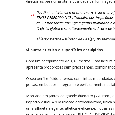
direcionais para uma ótima qualidade de iluminação 
“No N°4, utilizámos a assinatura vertical muito 
TENSE PERFORMANCE
. Também nos inspirámos n
de luz horizontal que liga a grelha iluminada e
O efeito global é simultaneamente radical e dist
Thierry Metroz – Diretor de Design, DS Automo
Silhueta atlética e superfícies esculpidas
Com um comprimento de 4,40 metros, uma largura de
apresenta proporções sem precedentes, combinando
O seu perfil é fluido e tenso, com linhas musculada
portas, embutidos, integram-se perfeitamente nas lat
Montado em jantes de grande diâmetro (720 mm), o
impacto visual. A sua relação carroçaria/roda, únic
uma silhueta elegante, atlética e eficiente. Todas a
polegadas, enquanto a versão PLUG-IN HYBRID* disp