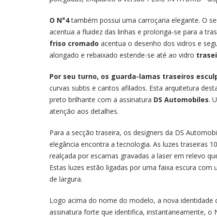
O N°4
também possui uma carroçaria elegante. O s
acentua a fluidez das linhas e prolonga-se para a t
friso cromado
acentua o desenho dos vidros e segu
alongado e rebaixado estende-se até ao vidro
trasei
Por seu turno, os guarda-lamas traseiros escu
curvas subtis e cantos afilados. Esta arquitetura des
preto brilhante com a assinatura
DS Automobiles
. 
atenção aos detalhes.
Para a secção traseira, os designers da DS Automobi
elegância encontra a tecnologia. As luzes traseir
realçada por escamas gravadas a laser em relevo que 
Estas luzes estão ligadas por uma faixa escura com
de largura.
Logo acima do nome do modelo, a nova identidade 
assinatura forte que identifica, instantaneamente, o