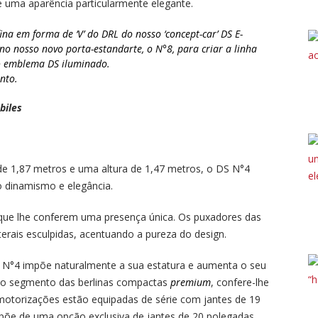
e uma aparência particularmente elegante.
fina em forma de ‘V’ do DRL
do nosso ‘concept-car’ DS E-
o nosso novo porta-estandarte, o N°8, para criar a linha
 o emblema DS iluminado.
into.
biles
 1,87 metros e uma altura de 1,47 metros, o DS N°4
 dinamismo e elegância.
s que lhe conferem uma presença única. Os puxadores das
erais esculpidas, acentuando a pureza do design.
 N°4 impõe naturalmente a sua estatura e aumenta o seu
a no segmento das berlinas compactas
premium
, confere-lhe
s motorizações estão equipadas de série com jantes de 19
õe de uma opção exclusiva de jantes de 20 polegadas.