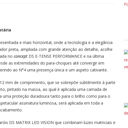
utária
enhada e mais horizontal, onde a tecnologia e a elegância
iador preta, ampliada com grande atenção ao detalhe, acolhe
irada no
concept
DS E-TENSE PERFORMANCE e na última
desde as extremidades do para-choques até convergir em
erindo ao N°4 uma presença única e um aspeto cativante.
e 12 mm de comprimento, que se sobrepõe subtilmente à parte
reto, pintado na massa, ao qual é aplicada uma camada de
na uma proteção duradoura tanto para o brilho como para o
petacular assinatura luminosa, será aplicada em toda a
acabamento.
faróis DS MATRIX LED VISION que combinam luzes matriciais e