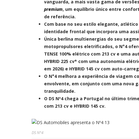
vanguarda, a mais vasta gama de versões
premium
, um equilíbrio único entre conf
de referência.
Com base no seu estilo elegante, atlétic
identidade frontal que incorpora uma assi
Única berlina multienergias do seu segm
motopropulsores eletrificados, o N°4 ofe
TENSE 100% elétrico com 213 cv e uma au
HYBRID 225 cv* com uma autonomia elétric
em 2026) e HYBRID 145 cv com auto-carre
O N°4 melhora a experiência de viagem c
envolvente, em conjunto com uma nova g
tranquilidade.
O DS Nº4 chega a Portugal no último trim
com 213 cv e HYBRID 145 cv.
DS N°4