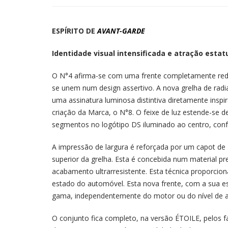
ESPÍRITO DE
AVANT-GARDE
Identidade visual intensificada e atração estat
O N°4 afirma-se com uma frente completamente redes
se unem num design assertivo. A nova grelha de rad
uma assinatura luminosa distintiva diretamente insp
criação da Marca, o N°8. O feixe de luz estende-se 
segmentos no logótipo DS iluminado ao centro, conf
A impressão de largura é reforçada por um capot d
superior da grelha. Esta é concebida num material p
acabamento ultrarresistente. Esta técnica proporcio
estado do automóvel. Esta nova frente, com a sua es
gama, independentemente do motor ou do nível de 
O conjunto fica completo, na versão ÉTOILE, pelos 