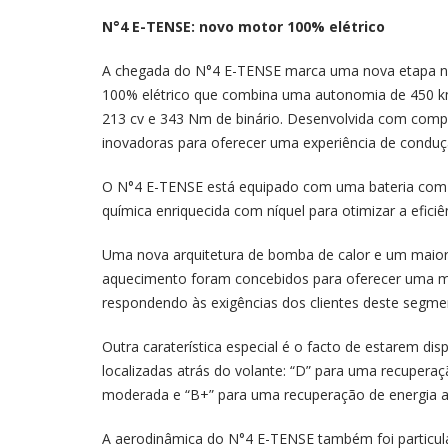
N°4 E-TENSE: novo motor 100% elétrico
A chegada do N°4 E-TENSE marca uma nova etapa na
100% elétrico que combina uma autonomia de 450 
213 cv e 343 Nm de binário. Desenvolvida com comp
inovadoras para oferecer uma experiência de conduçã
O N°4 E-TENSE está equipado com uma bateria com 
química enriquecida com níquel para otimizar a efic
Uma nova arquitetura de bomba de calor e um maio
aquecimento foram concebidos para oferecer uma mai
respondendo às exigências dos clientes deste segme
Outra caraterística especial é o facto de estarem di
localizadas atrás do volante: “D” para uma recupera
moderada e “B+” para uma recuperação de energia a
A aerodinâmica do N°4 E-TENSE também foi particula