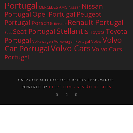
Portugal
Nissan
MERCEDES AMG
Nissan
Portugal
Opel Portugal
Peugeot
Renault Portugal
Portugal
Porsche
Renault
Stellantis
Seat Portugal
Toyota
Toyota
Seat
Volvo
Portugal
Volvo
Volkswagen
Volkswagen Portugal
Volvo Cars
Car Portugal
Volvo Cars
Portugal
CARZOOM © TODOS OS DIREITOS RESERVADOS.
POWERED BY
GESPT.COM - GESTÃO DE SITES