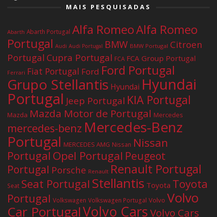
MAIS PESQUISADAS
Alfa Romeo
Alfa Romeo
Abarth Portugal
Abarth
Portugal
BMW
Citroen
Audi
BMW Portugal
Audi Portugal
Portugal
Cupra Portugal
FCA Group Portugal
FCA
Ford Portugal
Fiat Portugal
Ford
Ferrari
Hyundai
Grupo Stellantis
Hyundai
Portugal
KIA Portugal
Jeep Portugal
Mazda Motor de Portugal
Mazda
Mercedes
Mercedes-Benz
mercedes-benz
Portugal
Nissan
MERCEDES AMG
Nissan
Portugal
Opel Portugal
Peugeot
Renault Portugal
Portugal
Porsche
Renault
Stellantis
Seat Portugal
Toyota
Toyota
Seat
Volvo
Portugal
Volvo
Volkswagen
Volkswagen Portugal
Volvo Cars
Car Portugal
Volvo Cars