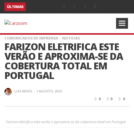
ÚLTIMAS
COMUNICADOS DE IMPRENSA
NOTICIAS
FARIZON ELETRIFICA ESTE
VERÃO E APROXIMA-SE DA
COBERTURA TOTAL EM
PORTUGAL
LUIS NEVES
·
7 AGOSTO, 2025
0
0
0
Farizon eletrifica este verão e aproxima-se da cobertura total em Portugal