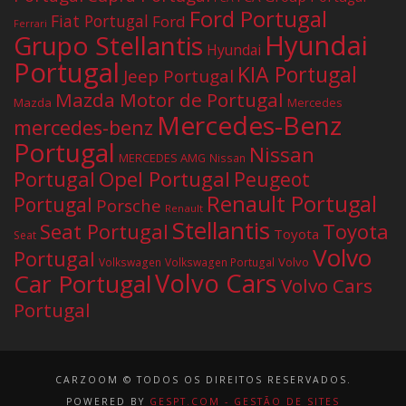
Ford Portugal
Fiat Portugal
Ford
Ferrari
Hyundai
Grupo Stellantis
Hyundai
Portugal
KIA Portugal
Jeep Portugal
Mazda Motor de Portugal
Mazda
Mercedes
Mercedes-Benz
mercedes-benz
Portugal
Nissan
MERCEDES AMG
Nissan
Portugal
Opel Portugal
Peugeot
Renault Portugal
Portugal
Porsche
Renault
Stellantis
Seat Portugal
Toyota
Toyota
Seat
Volvo
Portugal
Volvo
Volkswagen
Volkswagen Portugal
Volvo Cars
Car Portugal
Volvo Cars
Portugal
CARZOOM © TODOS OS DIREITOS RESERVADOS.
POWERED BY
GESPT.COM - GESTÃO DE SITES