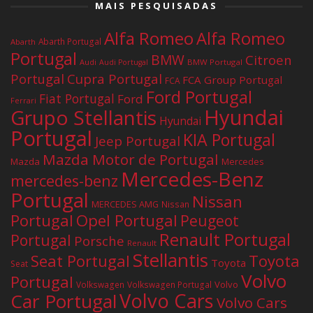
MAIS PESQUISADAS
Alfa Romeo
Alfa Romeo
Abarth Portugal
Abarth
Portugal
BMW
Citroen
Audi
BMW Portugal
Audi Portugal
Portugal
Cupra Portugal
FCA Group Portugal
FCA
Ford Portugal
Fiat Portugal
Ford
Ferrari
Hyundai
Grupo Stellantis
Hyundai
Portugal
KIA Portugal
Jeep Portugal
Mazda Motor de Portugal
Mazda
Mercedes
Mercedes-Benz
mercedes-benz
Portugal
Nissan
MERCEDES AMG
Nissan
Portugal
Opel Portugal
Peugeot
Renault Portugal
Portugal
Porsche
Renault
Stellantis
Seat Portugal
Toyota
Toyota
Seat
Volvo
Portugal
Volvo
Volkswagen
Volkswagen Portugal
Volvo Cars
Car Portugal
Volvo Cars