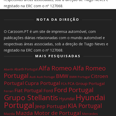
registado na ERC com o nº 127068.
NOTA DA DIREÇÃO
O Carzoom.PT é um site de imprensa automóvel, com
publicações diárias relacionadas com o mundo automóvel e
respectivas áreas associadas, sob a direção de Tiago Neves e
registado na ERC com o nº 127068.
MAIS PESQUISADAS
Alfa Romeo
Alfa Romeo
Abarth Portugal
Abarth
Portugal
BMW
Citroen
Audi
BMW Portugal
Audi Portugal
Portugal
Cupra Portugal
FCA Group Portugal
FCA
Ford Portugal
Fiat Portugal
Ford
Ferrari
Hyundai
Grupo Stellantis
Hyundai
Portugal
KIA Portugal
Jeep Portugal
Mazda Motor de Portugal
Mazda
Mercedes